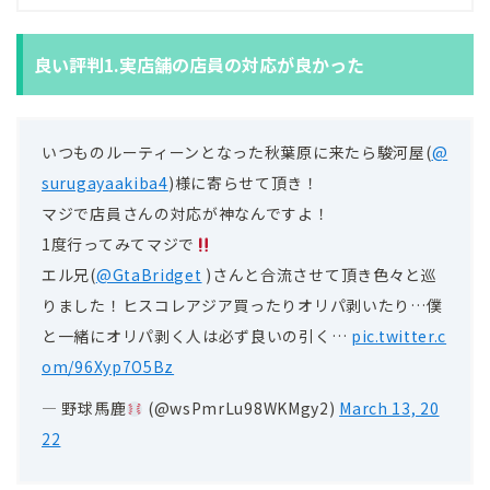
良い評判1.実店舗の店員の対応が良かった
いつものルーティーンとなった秋葉原に来たら駿河屋(
@
surugayaakiba4
)様に寄らせて頂き！
マジで店員さんの対応が神なんですよ！
1度行ってみてマジで
エル兄(
@GtaBridget
)さんと合流させて頂き色々と巡
りました！ヒスコレアジア買ったりオリパ剥いたり…僕
と一緒にオリパ剥く人は必ず良いの引く…
pic.twitter.c
om/96Xyp7O5Bz
— 野球馬鹿
(@wsPmrLu98WKMgy2)
March 13, 20
22