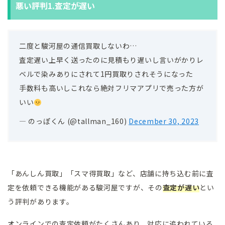
悪い評判1.査定が遅い
二度と駿河屋の通信買取しないわ…
査定遅い上早く送ったのに見積もり遅いし言いがかりレ
ベルで染みありにされて1円買取りされそうになった
手数料も高いしこれなら絶対フリマアプリで売った方が
いい
— のっぽくん (@tallman_160)
December 30, 2023
「あんしん買取」「スマ得買取」など、店舗に持ち込む前に査
定を依頼できる機能がある駿河屋ですが、その
査定が遅い
とい
う評判があります。
オンラインでの査定依頼がたくさんあり、対応に追われている